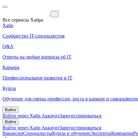
Все сервисы Хабра
Хабр
Сообщество IT-специалистов
Q&A
Ответы на любые вопросы об IT
Карьера
Профессиональное развитие в IT
Курсы
Обучение для смены профессии, роста в карьере и саморазвити
Войти
Войти через Хабр Аккаунт
Зарегистрироваться
Войти
Войти через Хабр Аккаунт
Зарегистрироваться
Вакансии
Специалисты
Курсы и обучение
Эксперты
Компании
Р