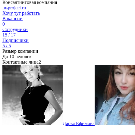
Консалтинговая компания
hr-project.ru
Хочу тут работать
Вакансии
0
Сотрудники
15 / 17
Подписчики
5 / 5
Размер компании
До 10 человек
Контактные лица
2
Дарья Ефимова