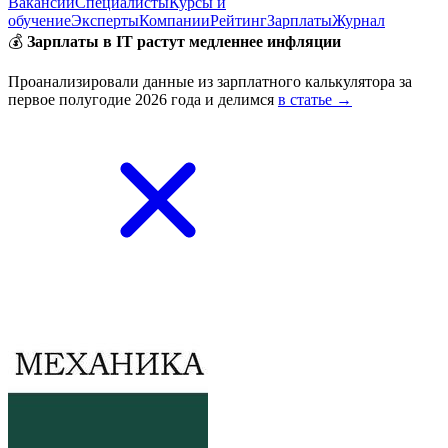
Вакансии
Специалисты
Курсы и
обучение
Эксперты
Компании
Рейтинг
Зарплаты
Журнал
💰
Зарплаты в IT растут медленнее инфляции
Проанализировали данные из зарплатного калькулятора за
первое полугодие 2026 года и делимся
в статье →