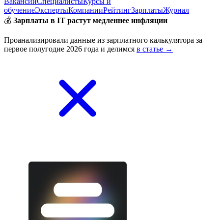
Вакансии
Специалисты
Курсы и
обучение
Эксперты
Компании
Рейтинг
Зарплаты
Журнал
💰
Зарплаты в IT растут медленнее инфляции
Проанализировали данные из зарплатного калькулятора за
первое полугодие 2026 года и делимся
в статье →