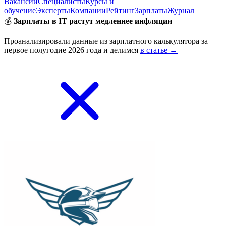
Вакансии
Специалисты
Курсы и
обучение
Эксперты
Компании
Рейтинг
Зарплаты
Журнал
💰
Зарплаты в IT растут медленнее инфляции
Проанализировали данные из зарплатного калькулятора за
первое полугодие 2026 года и делимся
в статье →