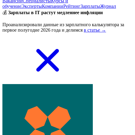
Вакансии
Специалисты
Курсы и
обучение
Эксперты
Компании
Рейтинг
Зарплаты
Журнал
💰
Зарплаты в IT растут медленнее инфляции
Проанализировали данные из зарплатного калькулятора за
первое полугодие 2026 года и делимся
в статье →