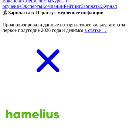
Вакансии
Специалисты
Курсы и
обучение
Эксперты
Компании
Рейтинг
Зарплаты
Журнал
💰
Зарплаты в IT растут медленнее инфляции
Проанализировали данные из зарплатного калькулятора за
первое полугодие 2026 года и делимся
в статье →