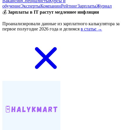
Вакансии
Специалисты
Курсы и
обучение
Эксперты
Компании
Рейтинг
Зарплаты
Журнал
💰
Зарплаты в IT растут медленнее инфляции
Проанализировали данные из зарплатного калькулятора за
первое полугодие 2026 года и делимся
в статье →