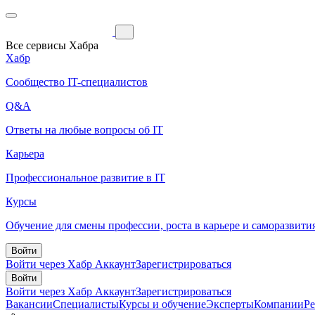
Все сервисы Хабра
Хабр
Сообщество IT-специалистов
Q&A
Ответы на любые вопросы об IT
Карьера
Профессиональное развитие в IT
Курсы
Обучение для смены профессии, роста в карьере и саморазвити
Войти
Войти через Хабр Аккаунт
Зарегистрироваться
Войти
Войти через Хабр Аккаунт
Зарегистрироваться
Вакансии
Специалисты
Курсы и обучение
Эксперты
Компании
Р