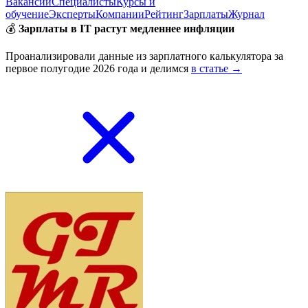
Вакансии
Специалисты
Курсы и
обучение
Эксперты
Компании
Рейтинг
Зарплаты
Журнал
💰
Зарплаты в IT растут медленнее инфляции
Проанализировали данные из зарплатного калькулятора за
первое полугодие 2026 года и делимся
в статье →