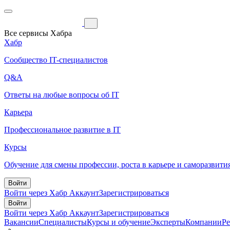
Все сервисы Хабра
Хабр
Сообщество IT-специалистов
Q&A
Ответы на любые вопросы об IT
Карьера
Профессиональное развитие в IT
Курсы
Обучение для смены профессии, роста в карьере и саморазвити
Войти
Войти через Хабр Аккаунт
Зарегистрироваться
Войти
Войти через Хабр Аккаунт
Зарегистрироваться
Вакансии
Специалисты
Курсы и обучение
Эксперты
Компании
Р