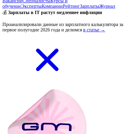
Вакансии
Специалисты
Курсы и
обучение
Эксперты
Компании
Рейтинг
Зарплаты
Журнал
💰
Зарплаты в IT растут медленнее инфляции
Проанализировали данные из зарплатного калькулятора за
первое полугодие 2026 года и делимся
в статье →