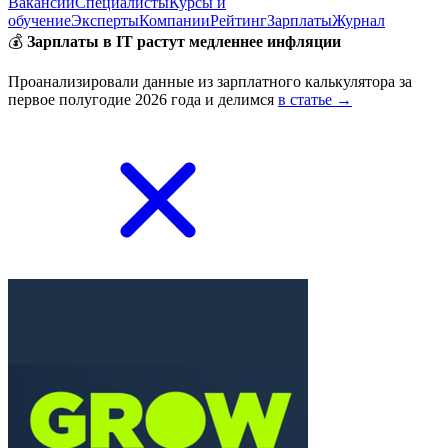
Вакансии
Специалисты
Курсы и
обучение
Эксперты
Компании
Рейтинг
Зарплаты
Журнал
💰
Зарплаты в IT растут медленнее инфляции
Проанализировали данные из зарплатного калькулятора за
первое полугодие 2026 года и делимся
в статье →