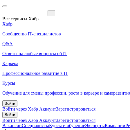
Все сервисы Хабра
Хабр
Сообщество IT-специалистов
Q&A
Ответы на любые вопросы об IT
Карьера
Профессиональное развитие в IT
Курсы
Обучение для смены профессии, роста в карьере и саморазвити
Войти
Войти через Хабр Аккаунт
Зарегистрироваться
Войти
Войти через Хабр Аккаунт
Зарегистрироваться
Вакансии
Специалисты
Курсы и обучение
Эксперты
Компании
Р