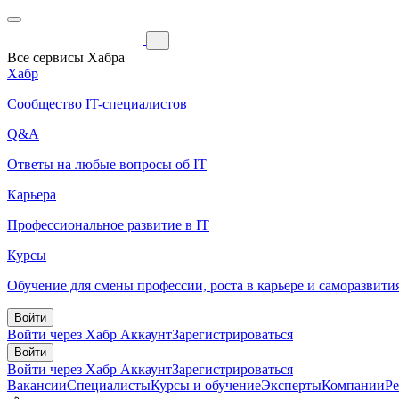
Все сервисы Хабра
Хабр
Сообщество IT-специалистов
Q&A
Ответы на любые вопросы об IT
Карьера
Профессиональное развитие в IT
Курсы
Обучение для смены профессии, роста в карьере и саморазвити
Войти
Войти через Хабр Аккаунт
Зарегистрироваться
Войти
Войти через Хабр Аккаунт
Зарегистрироваться
Вакансии
Специалисты
Курсы и обучение
Эксперты
Компании
Р