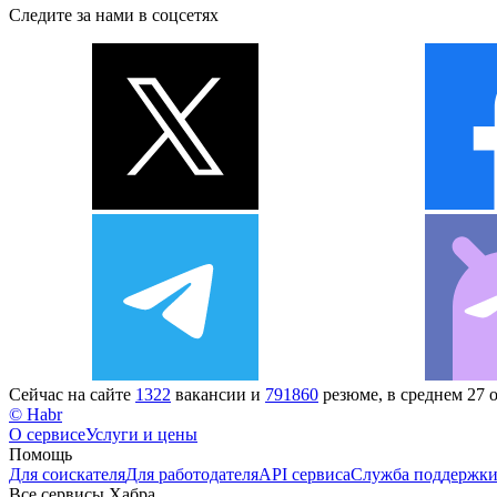
Следите за нами в соцсетях
Сейчас на сайте
1322
вакансии и
791860
резюме, в среднем 27 
© Habr
О сервисе
Услуги и цены
Помощь
Для соискателя
Для работодателя
API сервиса
Служба поддержк
Все сервисы Хабра