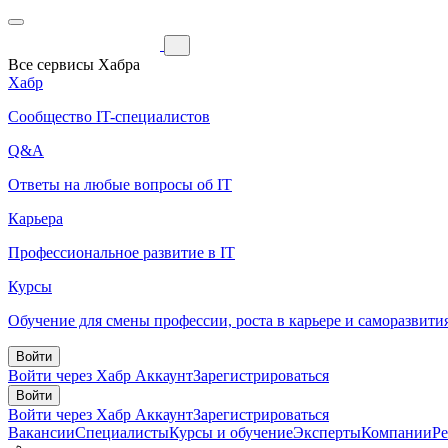
Все сервисы Хабра
Хабр
Сообщество IT-специалистов
Q&A
Ответы на любые вопросы об IT
Карьера
Профессиональное развитие в IT
Курсы
Обучение для смены профессии, роста в карьере и саморазвити
Войти
Войти через Хабр Аккаунт
Зарегистрироваться
Войти
Войти через Хабр Аккаунт
Зарегистрироваться
Вакансии
Специалисты
Курсы и обучение
Эксперты
Компании
Р