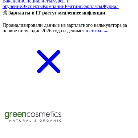
Вакансии
Специалисты
Курсы и
обучение
Эксперты
Компании
Рейтинг
Зарплаты
Журнал
💰
Зарплаты в IT растут медленнее инфляции
Проанализировали данные из зарплатного калькулятора за
первое полугодие 2026 года и делимся
в статье →