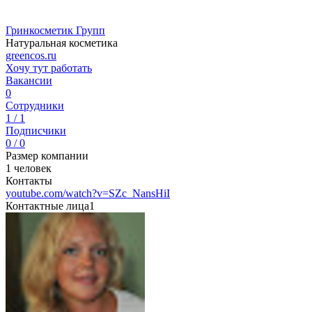
Гринкосметик Групп
Натуральная косметика
greencos.ru
Хочу тут работать
Вакансии
0
Сотрудники
1 / 1
Подписчики
0 / 0
Размер компании
1 человек
Контакты
youtube.com/watch?v=SZc_NansHiI
Контактные лица
1