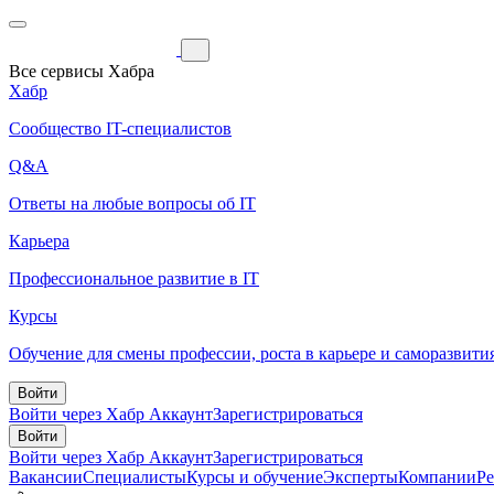
Все сервисы Хабра
Хабр
Сообщество IT-специалистов
Q&A
Ответы на любые вопросы об IT
Карьера
Профессиональное развитие в IT
Курсы
Обучение для смены профессии, роста в карьере и саморазвити
Войти
Войти через Хабр Аккаунт
Зарегистрироваться
Войти
Войти через Хабр Аккаунт
Зарегистрироваться
Вакансии
Специалисты
Курсы и обучение
Эксперты
Компании
Р