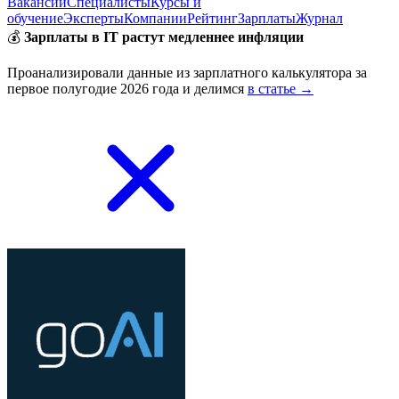
Вакансии
Специалисты
Курсы и
обучение
Эксперты
Компании
Рейтинг
Зарплаты
Журнал
💰
Зарплаты в IT растут медленнее инфляции
Проанализировали данные из зарплатного калькулятора за
первое полугодие 2026 года и делимся
в статье →