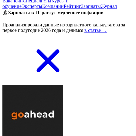
Вакансии
Специалисты
Курсы и
обучение
Эксперты
Компании
Рейтинг
Зарплаты
Журнал
💰
Зарплаты в IT растут медленнее инфляции
Проанализировали данные из зарплатного калькулятора за
первое полугодие 2026 года и делимся
в статье →