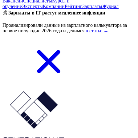
Вакансии
Специалисты
Курсы и
обучение
Эксперты
Компании
Рейтинг
Зарплаты
Журнал
💰
Зарплаты в IT растут медленнее инфляции
Проанализировали данные из зарплатного калькулятора за
первое полугодие 2026 года и делимся
в статье →