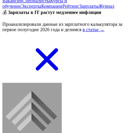
Вакансии
Специалисты
Курсы и
обучение
Эксперты
Компании
Рейтинг
Зарплаты
Журнал
💰
Зарплаты в IT растут медленнее инфляции
Проанализировали данные из зарплатного калькулятора за
первое полугодие 2026 года и делимся
в статье →