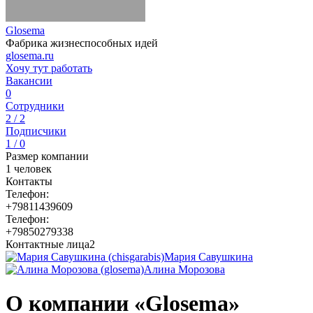
Glosema
Фабрика жизнеспособных идей
glosema.ru
Хочу тут работать
Вакансии
0
Сотрудники
2 / 2
Подписчики
1 / 0
Размер компании
1 человек
Контакты
Телефон:
+79811439609
Телефон:
+79850279338
Контактные лица
2
Мария Савушкина
Алина Морозова
О компании «Glosema»