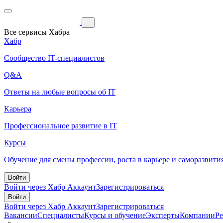
Все сервисы Хабра
Хабр
Сообщество IT-специалистов
Q&A
Ответы на любые вопросы об IT
Карьера
Профессиональное развитие в IT
Курсы
Обучение для смены профессии, роста в карьере и саморазвити
Войти
Войти через Хабр Аккаунт
Зарегистрироваться
Войти
Войти через Хабр Аккаунт
Зарегистрироваться
Вакансии
Специалисты
Курсы и обучение
Эксперты
Компании
Р