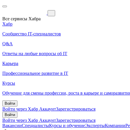
Все сервисы Хабра
Хабр
Сообщество IT-специалистов
Q&A
Ответы на любые вопросы об IT
Карьера
Профессиональное развитие в IT
Курсы
Обучение для смены профессии, роста в карьере и саморазвити
Войти
Войти через Хабр Аккаунт
Зарегистрироваться
Войти
Войти через Хабр Аккаунт
Зарегистрироваться
Вакансии
Специалисты
Курсы и обучение
Эксперты
Компании
Р