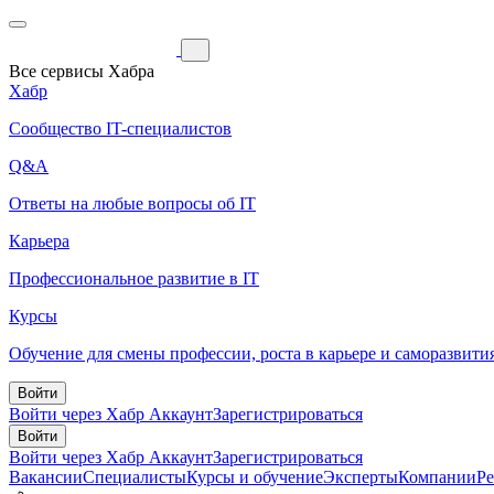
Все сервисы Хабра
Хабр
Сообщество IT-специалистов
Q&A
Ответы на любые вопросы об IT
Карьера
Профессиональное развитие в IT
Курсы
Обучение для смены профессии, роста в карьере и саморазвити
Войти
Войти через Хабр Аккаунт
Зарегистрироваться
Войти
Войти через Хабр Аккаунт
Зарегистрироваться
Вакансии
Специалисты
Курсы и обучение
Эксперты
Компании
Р