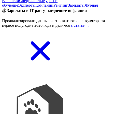
Вакансии
Специалисты
Курсы и
обучение
Эксперты
Компании
Рейтинг
Зарплаты
Журнал
💰
Зарплаты в IT растут медленнее инфляции
Проанализировали данные из зарплатного калькулятора за
первое полугодие 2026 года и делимся
в статье →