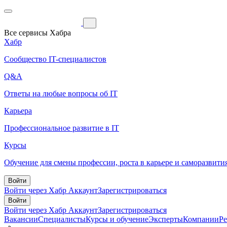
Все сервисы Хабра
Хабр
Сообщество IT-специалистов
Q&A
Ответы на любые вопросы об IT
Карьера
Профессиональное развитие в IT
Курсы
Обучение для смены профессии, роста в карьере и саморазвити
Войти
Войти через Хабр Аккаунт
Зарегистрироваться
Войти
Войти через Хабр Аккаунт
Зарегистрироваться
Вакансии
Специалисты
Курсы и обучение
Эксперты
Компании
Р