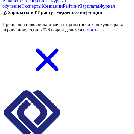
Вакансии
Специалисты
Курсы и
обучение
Эксперты
Компании
Рейтинг
Зарплаты
Журнал
💰
Зарплаты в IT растут медленнее инфляции
Проанализировали данные из зарплатного калькулятора за
первое полугодие 2026 года и делимся
в статье →