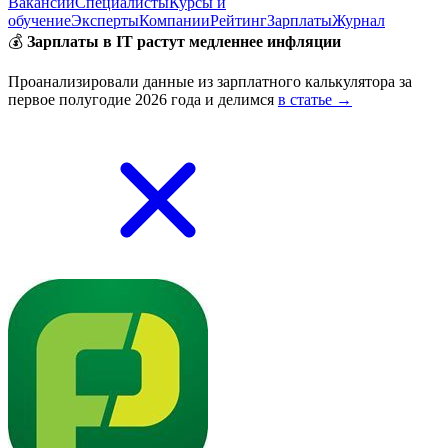
Вакансии
Специалисты
Курсы и
обучение
Эксперты
Компании
Рейтинг
Зарплаты
Журнал
💰
Зарплаты в IT растут медленнее инфляции
Проанализировали данные из зарплатного калькулятора за
первое полугодие 2026 года и делимся
в статье →