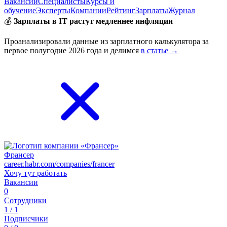
Вакансии
Специалисты
Курсы и
обучение
Эксперты
Компании
Рейтинг
Зарплаты
Журнал
💰
Зарплаты в IT растут медленнее инфляции
Проанализировали данные из зарплатного калькулятора за
первое полугодие 2026 года и делимся
в статье →
Франсер
career.habr.com/companies/francer
Хочу тут работать
Вакансии
0
Сотрудники
1 / 1
Подписчики