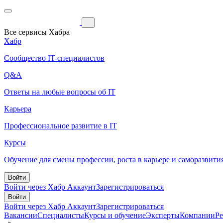
Все сервисы Хабра
Хабр
Сообщество IT-специалистов
Q&A
Ответы на любые вопросы об IT
Карьера
Профессиональное развитие в IT
Курсы
Обучение для смены профессии, роста в карьере и саморазвити
Войти
Войти через Хабр Аккаунт
Зарегистрироваться
Войти
Войти через Хабр Аккаунт
Зарегистрироваться
Вакансии
Специалисты
Курсы и обучение
Эксперты
Компании
Р