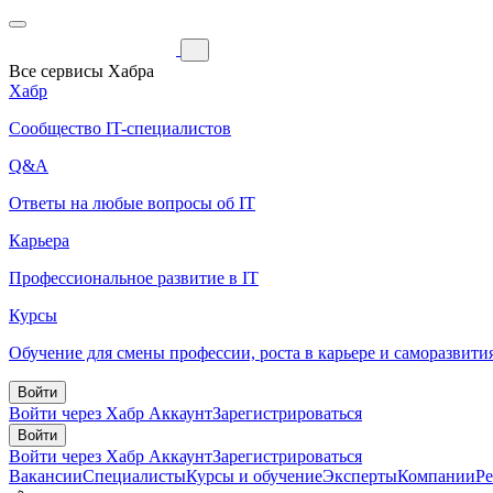
Все сервисы Хабра
Хабр
Сообщество IT-специалистов
Q&A
Ответы на любые вопросы об IT
Карьера
Профессиональное развитие в IT
Курсы
Обучение для смены профессии, роста в карьере и саморазвити
Войти
Войти через Хабр Аккаунт
Зарегистрироваться
Войти
Войти через Хабр Аккаунт
Зарегистрироваться
Вакансии
Специалисты
Курсы и обучение
Эксперты
Компании
Р