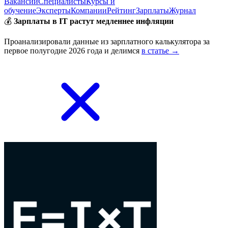
Вакансии
Специалисты
Курсы и
обучение
Эксперты
Компании
Рейтинг
Зарплаты
Журнал
💰
Зарплаты в IT растут медленнее инфляции
Проанализировали данные из зарплатного калькулятора за
первое полугодие 2026 года и делимся
в статье →