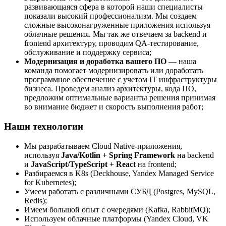
развивающаяся сфера в которой наши специалисты
показали высокий профессионализм. Мы создаем
сложные высоконагруженные приложения используя
облачные решения. Мы так же отвечаем за backend и
frontend архитектуру, проводим QA-тестирование,
обслуживание и поддержку сервиса;
Модернизация и доработка вашего ПО
— наша
команда помогает модернизировать или доработать
программное обеспечение с учетом IT инфраструктуры
бизнеса. Проведем анализ архитектуры, кода ПО,
предложим оптимальные варианты решения принимая
во внимание бюджет и скорость выполнения работ;
Наши технологии
Мы разрабатываем Cloud Native-приложения,
используя
Java/Kotlin + Spring Framework
на backend
и
JavaScript/TypeScript + React
на frontend;
Разбираемся в K8s (Deckhouse, Yandex Managed Service
for Kubernetes);
Умеем работать с различными СУБД (Postgres, MySQL,
Redis);
Имеем большой опыт с очередями (Kafka, RabbitMQ);
Используем облачные платформы (Yandex Cloud, VK