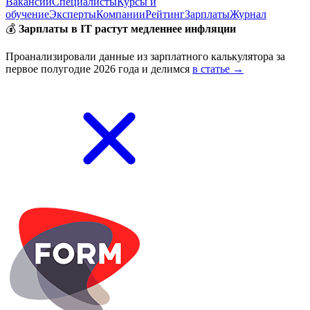
Вакансии
Специалисты
Курсы и
обучение
Эксперты
Компании
Рейтинг
Зарплаты
Журнал
💰
Зарплаты в IT растут медленнее инфляции
Проанализировали данные из зарплатного калькулятора за
первое полугодие 2026 года и делимся
в статье →