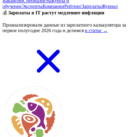
Вакансии
Специалисты
Курсы и
обучение
Эксперты
Компании
Рейтинг
Зарплаты
Журнал
💰
Зарплаты в IT растут медленнее инфляции
Проанализировали данные из зарплатного калькулятора за
первое полугодие 2026 года и делимся
в статье →