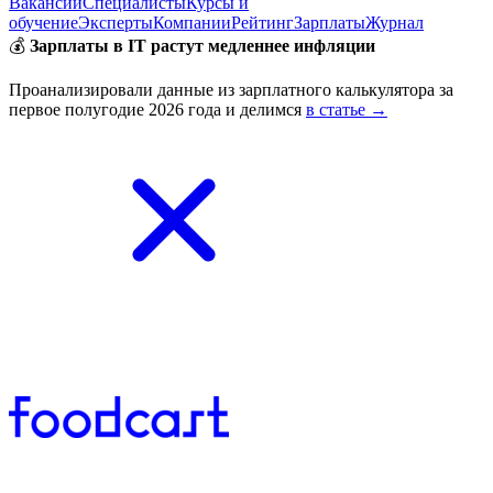
Вакансии
Специалисты
Курсы и
обучение
Эксперты
Компании
Рейтинг
Зарплаты
Журнал
💰
Зарплаты в IT растут медленнее инфляции
Проанализировали данные из зарплатного калькулятора за
первое полугодие 2026 года и делимся
в статье →