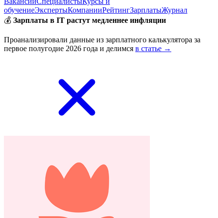
Вакансии
Специалисты
Курсы и
обучение
Эксперты
Компании
Рейтинг
Зарплаты
Журнал
💰
Зарплаты в IT растут медленнее инфляции
Проанализировали данные из зарплатного калькулятора за
первое полугодие 2026 года и делимся
в статье →