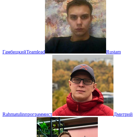
Гамбицкий
Teamlead
Rustam
Rahmatulin
программист
Дмитрий