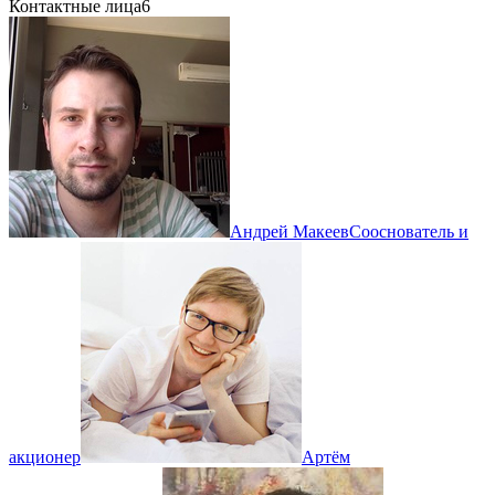
Контактные лица
6
Андрей Макеев
Сооснователь и
акционер
Артём