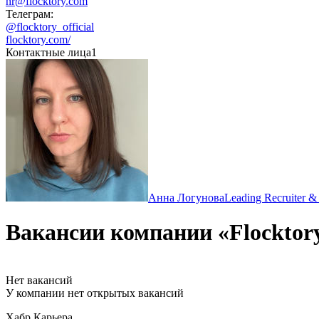
hr@flocktory.com
Телеграм:
@flocktory_official
flocktory.com/
Контактные лица
1
Анна Логунова
Leading Recruiter 
Вакансии компании «Flocktor
Нет вакансий
У компании нет открытых вакансий
Хабр Карьера