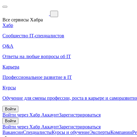
Все сервисы Хабра
Хабр
Сообщество IT-специалистов
Q&A
Ответы на любые вопросы об IT
Карьера
Профессиональное развитие в IT
Курсы
Обучение для смены профессии, роста в карьере и саморазвити
Войти
Войти через Хабр Аккаунт
Зарегистрироваться
Войти
Войти через Хабр Аккаунт
Зарегистрироваться
Вакансии
Специалисты
Курсы и обучение
Эксперты
Компании
Р