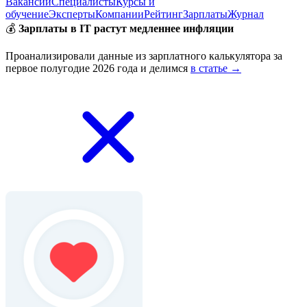
Вакансии
Специалисты
Курсы и
обучение
Эксперты
Компании
Рейтинг
Зарплаты
Журнал
💰
Зарплаты в IT растут медленнее инфляции
Проанализировали данные из зарплатного калькулятора за
первое полугодие 2026 года и делимся
в статье →