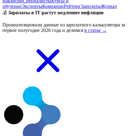
Вакансии
Специалисты
Курсы и
обучение
Эксперты
Компании
Рейтинг
Зарплаты
Журнал
💰
Зарплаты в IT растут медленнее инфляции
Проанализировали данные из зарплатного калькулятора за
первое полугодие 2026 года и делимся
в статье →