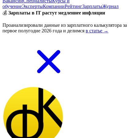
Вакансии
Специалисты
Курсы и
обучение
Эксперты
Компании
Рейтинг
Зарплаты
Журнал
💰
Зарплаты в IT растут медленнее инфляции
Проанализировали данные из зарплатного калькулятора за
первое полугодие 2026 года и делимся
в статье →