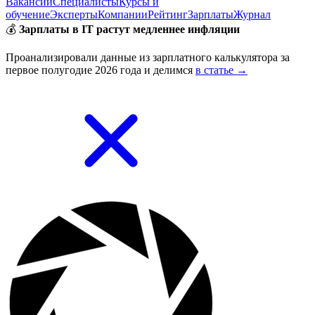
Вакансии
Специалисты
Курсы и
обучение
Эксперты
Компании
Рейтинг
Зарплаты
Журнал
💰
Зарплаты в IT растут медленнее инфляции
Проанализировали данные из зарплатного калькулятора за
первое полугодие 2026 года и делимся
в статье →