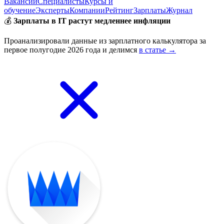
Вакансии
Специалисты
Курсы и
обучение
Эксперты
Компании
Рейтинг
Зарплаты
Журнал
💰
Зарплаты в IT растут медленнее инфляции
Проанализировали данные из зарплатного калькулятора за
первое полугодие 2026 года и делимся
в статье →