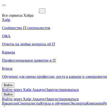
Все сервисы Хабра
Хабр
Сообщество IT-специалистов
Q&A
Ответы на любые вопросы об IT
Карьера
Профессиональное развитие в IT
Курсы
Обучение для смены профессии, роста в карьере и саморазвити
Войти
Войти через Хабр Аккаунт
Зарегистрироваться
Войти
Войти через Хабр Аккаунт
Зарегистрироваться
Вакансии
Специалисты
Курсы и обучение
Эксперты
Компании
Р