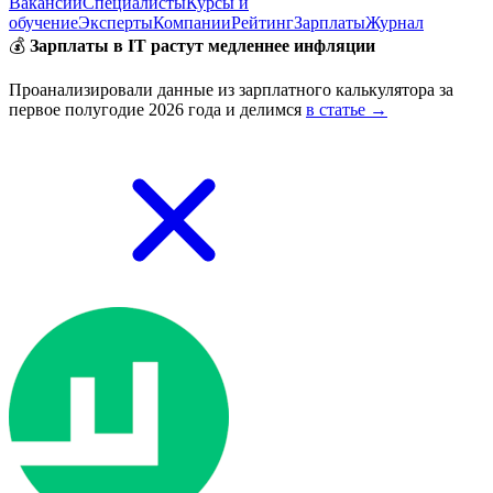
Вакансии
Специалисты
Курсы и
обучение
Эксперты
Компании
Рейтинг
Зарплаты
Журнал
💰
Зарплаты в IT растут медленнее инфляции
Проанализировали данные из зарплатного калькулятора за
первое полугодие 2026 года и делимся
в статье →