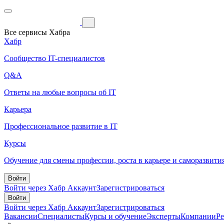
Все сервисы Хабра
Хабр
Сообщество IT-специалистов
Q&A
Ответы на любые вопросы об IT
Карьера
Профессиональное развитие в IT
Курсы
Обучение для смены профессии, роста в карьере и саморазвити
Войти
Войти через Хабр Аккаунт
Зарегистрироваться
Войти
Войти через Хабр Аккаунт
Зарегистрироваться
Вакансии
Специалисты
Курсы и обучение
Эксперты
Компании
Р