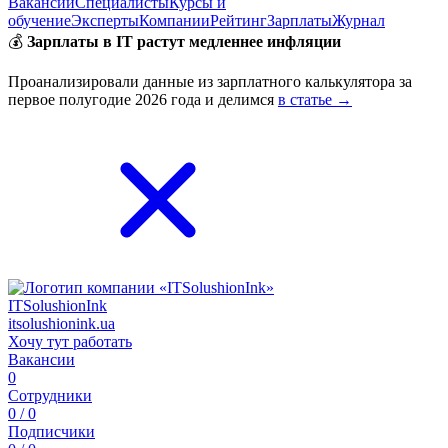
Вакансии
Специалисты
Курсы и
обучение
Эксперты
Компании
Рейтинг
Зарплаты
Журнал
💰
Зарплаты в IT растут медленнее инфляции
Проанализировали данные из зарплатного калькулятора за
первое полугодие 2026 года и делимся
в статье →
ITSolushionInk
itsolushionink.ua
Хочу тут работать
Вакансии
0
Сотрудники
0 / 0
Подписчики