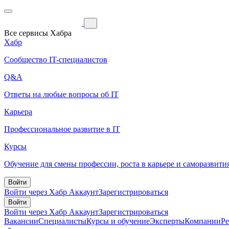
Все сервисы Хабра
Хабр
Сообщество IT-специалистов
Q&A
Ответы на любые вопросы об IT
Карьера
Профессиональное развитие в IT
Курсы
Обучение для смены профессии, роста в карьере и саморазвити
Войти
Войти через Хабр Аккаунт
Зарегистрироваться
Войти
Войти через Хабр Аккаунт
Зарегистрироваться
Вакансии
Специалисты
Курсы и обучение
Эксперты
Компании
Р