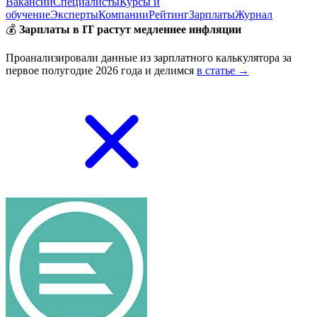
Вакансии
Специалисты
Курсы и
обучение
Эксперты
Компании
Рейтинг
Зарплаты
Журнал
💰
Зарплаты в IT растут медленнее инфляции
Проанализировали данные из зарплатного калькулятора за
первое полугодие 2026 года и делимся
в статье →