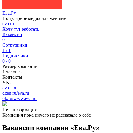
Ева.Ру
Популярное медиа для женщин
eva.ru
Хочу тут работать
Вакансии
0
Сотрудники
1 / 1
Подписчики
0 / 0
Размер компании
1 человек
Контакты
VK:
eva__ru
dzen.ru/eva.ru
ok.ru/www.eva.ru
Нет информации
Компания пока ничего не рассказала о себе
Вакансии компании «Ева.Ру»