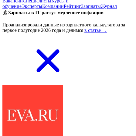
Вакансии
Специалисты
Курсы и
обучение
Эксперты
Компании
Рейтинг
Зарплаты
Журнал
💰
Зарплаты в IT растут медленнее инфляции
Проанализировали данные из зарплатного калькулятора за
первое полугодие 2026 года и делимся
в статье →