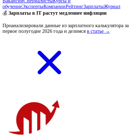
Вакансии
Специалисты
Курсы и
обучение
Эксперты
Компании
Рейтинг
Зарплаты
Журнал
💰
Зарплаты в IT растут медленнее инфляции
Проанализировали данные из зарплатного калькулятора за
первое полугодие 2026 года и делимся
в статье →